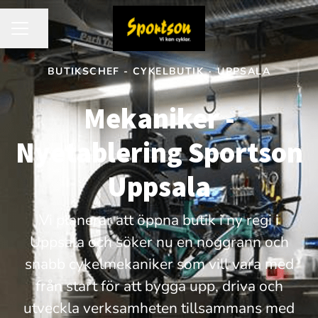
Dela sidan
KARRIÄRMENY
BUTIKSCHEF - CYKELBUTIK
·
UPPSALA
Mekaniker -
Nyetablering Sportson
Uppsala
Vi planerar att öppna butik i ny regi i
Uppsala och söker nu en noggrann och
snabb cykelmekaniker som vill vara med
från start för att bygga upp, driva och
utveckla verksamheten tillsammans med