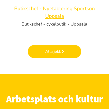
Butikschef - Nyetablering Sportson
Uppsala
Butikschef - cykelbutik
·
Uppsala
Alla jobb
Arbetsplats och kultur