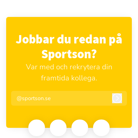
Jobbar du redan på
Sportson?
Var med och rekrytera din
framtida kollega.
@sportson.se
Logga i