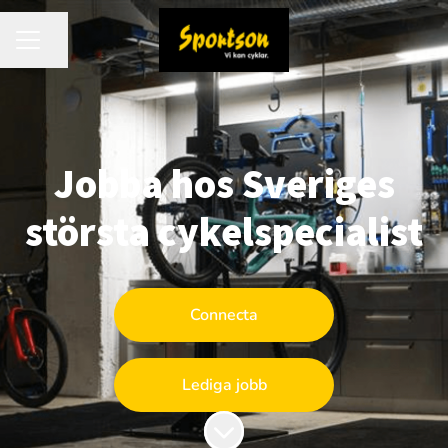
Dela sidan
KARRIÄRMENY
Jobba hos Sveriges
största cykelspecialist
Connecta
Lediga jobb
Skrolla för mer innehåll